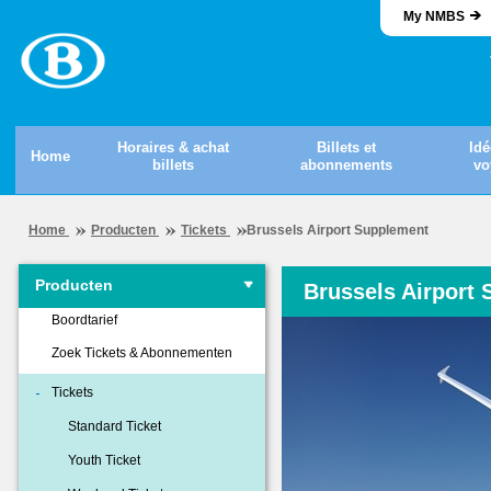
My NMBS
Horaires & achat
Billets et
Idé
Home
billets
abonnements
vo
Home
Producten
Tickets
Brussels Airport Supplement
Producten
Brussels Airport
Boordtarief
Zoek Tickets & Abonnementen
Tickets
Standard Ticket
Youth Ticket