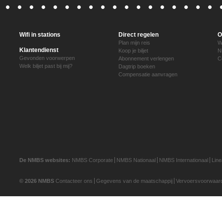
Wifi in stations
Direct regelen
O
Plan mijn reis
W
Klantendienst
Koop je biljet
N
Gevonden voorwerpen
Abonnement verlengen
C
Welk biljet past bij mij?
Dagtrip boeken
Compensatie aanvragen
De NMBS websites:
NMBS Corporate
NMBS Nationaal
NMBS Internationaal
Lin
© 2026 NMBS
Contacteer ons
Gegevens van de maatschappij
Vervoersvoorwaar