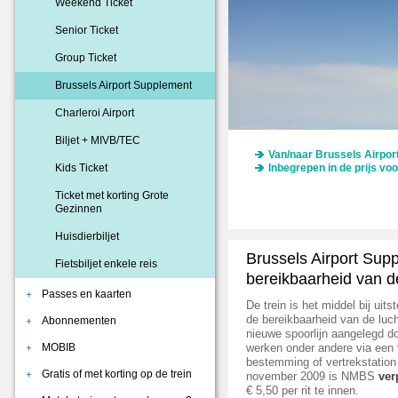
Weekend Ticket
Senior Ticket
Group Ticket
Brussels Airport Supplement
Charleroi Airport
Biljet + MIVB/TEC
Van/naar Brussels Airpor
Kids Ticket
Inbegrepen in de prijs voo
Ticket met korting Grote
Gezinnen
Huisdierbiljet
Brussels Airport Sup
Fietsbiljet enkele reis
bereikbaarheid van d
Passes en kaarten
De trein is het middel bij uit
de bereikbaarheid van de luc
Abonnementen
nieuwe spoorlijn aangelegd do
MOBIB
werken onder andere via een
bestemming of vertrekstation
Gratis of met korting op de trein
november 2009 is NMBS
ver
€ 5,50 per rit te innen.