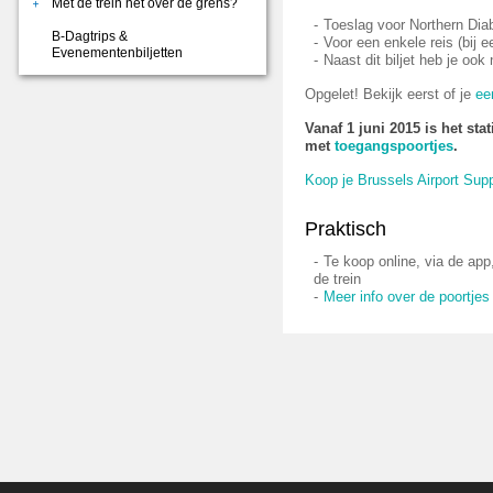
Met de trein net over de grens?
Toeslag voor Northern Diab
B-Dagtrips &
Voor een enkele reis (bij e
Evenementenbiljetten
Naast dit biljet heb je ook
Opgelet! Bekijk eerst of je
ee
Vanaf 1 juni 2015 is het sta
met
toegangspoortjes
.
Koop je Brussels Airport Sup
Praktisch
Te koop online, via de app
de trein
Meer info over de poortjes