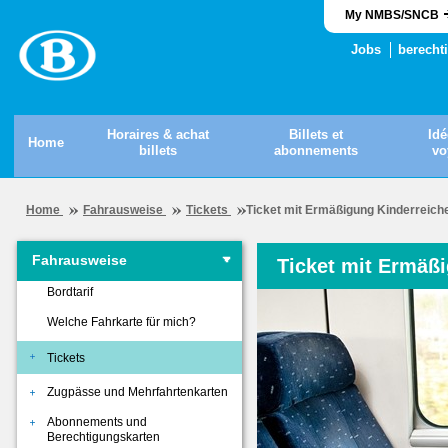
My NMBS/SNCB
Jobs
berecht
Horaires & achat
Billets et
Idé
Home
billets
abonnements
vo
Home
Fahrausweise
Tickets
Ticket mit Ermäßigung Kinderreich
Fahrausweise
Ticket mit Ermäß
Bordtarif
Welche Fahrkarte für mich?
Tickets
Zugpässe und Mehrfahrtenkarten
Abonnements und
Berechtigungskarten