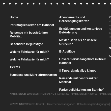
Home
Abonnements und
K
Berechtigungskarten
K
Parkmöglichkeiten am Bahnhof
W
Ermäßigungen und kostenlose
k
Beförderung
Reisende mit beschränkter
E
Mobilität
I
Mit der Bahn bis an unsere
F
Grenzen?
Besondere Begünstigte
N
B-Ausflüge
Welche Fahrkarte für mich?
S
Unsere Serviceangebote in Ihrem
Welche Fahrkarte für mich?
Bahnhof
Tickets
8 Tipps, damit alles klappt
Zugpässe und Mehrfahrtenkarten
Reisende mit beschränkter
Mobilität
Parkmöglichkeiten am Bahnhof
NMBS/SNCB Websites:
NMBS/SNCB Corporate
NMBS/SNCB National
NMBS/SNC
© 2026 NMBS/SNCB
Kontakt
Unternehmensangaben
Beförderungsbedingungen