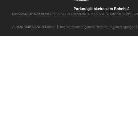
Parkmöglichkeiten am Bahnhof
NMBS/SNCB Websites:
NMBS/SNCB Corporate
NMBS/SNCB National
NMBS/SNC
© 2026 NMBS/SNCB
Kontakt
Unternehmensangaben
Beförderungsbedingungen