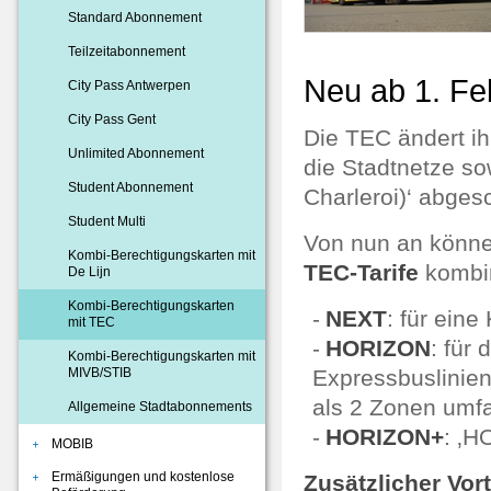
Standard Abonnement
Teilzeitabonnement
Neu ab 1. Fe
City Pass Antwerpen
City Pass Gent
Die TEC ändert i
Unlimited Abonnement
die Stadtnetze so
Student Abonnement
Charleroi)‘ abgesc
Student Multi
Von nun an könne
Kombi-Berechtigungskarten mit
TEC-Tarife
kombin
De Lijn
Kombi-Berechtigungskarten
NEXT
: für ein
mit TEC
HORIZON
: für
Kombi-Berechtigungskarten mit
MIVB/STIB
Expressbuslinien,
als 2 Zonen umfa
Allgemeine Stadtabonnements
HORIZON+
: ‚H
MOBIB
Ermäßigungen und kostenlose
Zusätzlicher Vort