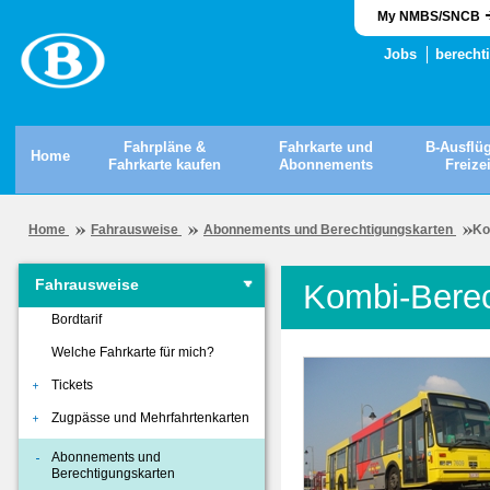
My NMBS/SNCB
Jobs
berecht
Fahrpläne &
Fahrkarte und
B-Ausflü
Home
Fahrkarte kaufen
Abonnements
Freizei
Home
Fahrausweise
Abonnements und Berechtigungskarten
Ko
Fahrausweise
Kombi-Berec
Bordtarif
Welche Fahrkarte für mich?
Tickets
Zugpässe und Mehrfahrtenkarten
Abonnements und
Berechtigungskarten