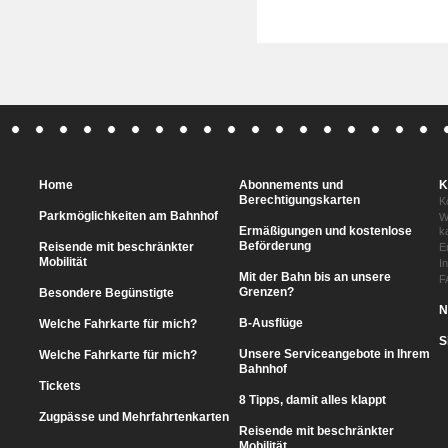
Home
Abonnements und
K
Berechtigungskarten
K
Parkmöglichkeiten am Bahnhof
W
Ermäßigungen und kostenlose
k
Beförderung
Reisende mit beschränkter
E
Mobilität
I
Mit der Bahn bis an unsere
F
Grenzen?
Besondere Begünstigte
N
B-Ausflüge
Welche Fahrkarte für mich?
S
Unsere Serviceangebote in Ihrem
Welche Fahrkarte für mich?
Bahnhof
Tickets
8 Tipps, damit alles klappt
Zugpässe und Mehrfahrtenkarten
Reisende mit beschränkter
Mobilität