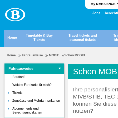
My NMBS/SNCB
Jobs
berecht
Timetable & Buy
Travel tickets and
Tr
Home
Tickets
seasonal tickets
id
Home
Fahrausweise
MOBIB
Schon MOBIB
Fahrausweise
Schon MOB
Bordtarif
Welche Fahrkarte für mich?
Ihre personalisi
Tickets
MIVB/STIB, TEC od
Zugpässe und Mehrfahrtenkarten
können Sie diese
Abonnements und
nutzen?
Berechtigungskarten