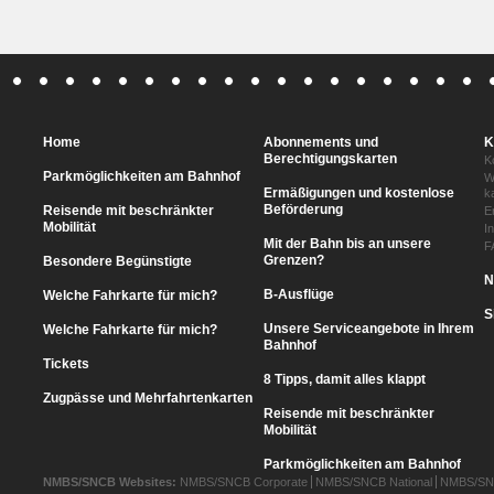
Home
Abonnements und
K
Berechtigungskarten
K
Parkmöglichkeiten am Bahnhof
W
Ermäßigungen und kostenlose
k
Beförderung
Reisende mit beschränkter
E
Mobilität
I
Mit der Bahn bis an unsere
F
Grenzen?
Besondere Begünstigte
N
B-Ausflüge
Welche Fahrkarte für mich?
S
Unsere Serviceangebote in Ihrem
Welche Fahrkarte für mich?
Bahnhof
Tickets
8 Tipps, damit alles klappt
Zugpässe und Mehrfahrtenkarten
Reisende mit beschränkter
Mobilität
Parkmöglichkeiten am Bahnhof
NMBS/SNCB Websites:
NMBS/SNCB Corporate
NMBS/SNCB National
NMBS/SNC